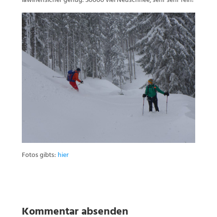
lawinensicher genug. Soooo viel Neuschnee, sehr sehr fein!
Fotos gibts:
hier
Kommentar absenden